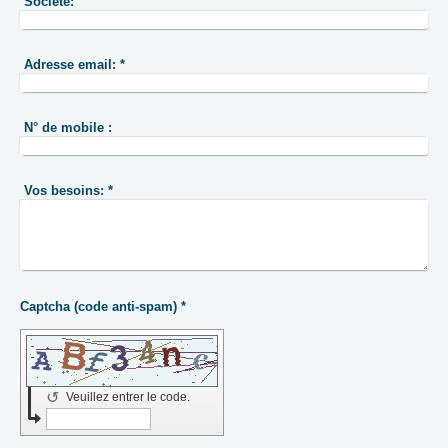
Société:
Adresse email:
*
N° de mobile :
Vos besoins:
*
Captcha (code anti-spam) *
↺
Veuillez entrer le code.